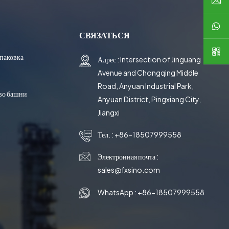
한국의
СВЯЗАТЬСЯ
中文
паковка
Адрес : Intersection of Jinguang
Avenue and Chongqing Middle
Road, Anyuan Industrial Park,
во башни
Anyuan District, Pingxiang City,
Jiangxi
Тел. :
+86-18507999558
Электронная почта :
sales@fxsino.com
WhatsApp :
+86-18507999558