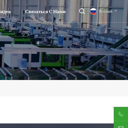
идео
Связаться С Нами
Русский
English
français
Deutsch
русский
italiano
español
العربية
日本語