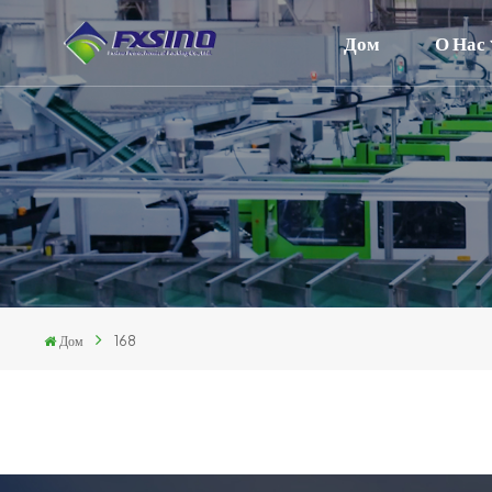
Дом
О Нас
Дом
168