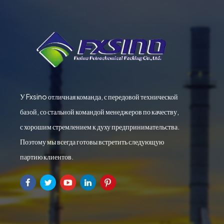
У Fxsino отличная команда, с передовой технической
базой, со стальной командой менеджеров по качеству,
с хорошим стремлением к духу предпринимательства.
Поэтому мы всегда готовы встретить следующую
партию клиентов.