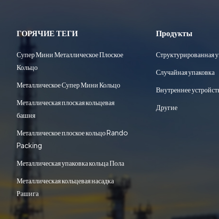
ГОРЯЧИЕ ТЕГИ
Продукты
Супер Мини Металлическое Плоское
Структурированная у
Кольцо
Случайная упаковка
Металлическое Супер Мини Кольцо
Внутреннее устройст
Металлическая плоская кольцевая
Другие
башня
Металлическое плоское кольцо Rando
Packing
Металлическая упаковка кольца Пола
Металлическая кольцевая насадка
Рашига