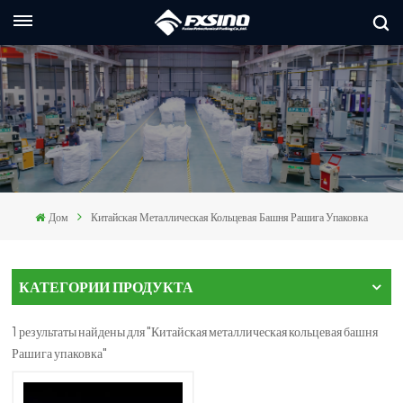
Русский
nglish
rançais
eutsch
Дом
Китайская Металлическая Кольцевая Башня Рашига Упаковка
усский
taliano
КАТЕГОРИИ ПРОДУКТА
spañol
1 результаты найдены для "Китайская металлическая кольцевая башня
العربي
Рашига упаковка"
日本語