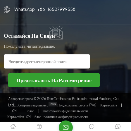
WhatsApp :
+86-18507999558
Оставайся На Связи
Пожалуйста, читайте дальше,
оставайтесь в курсе,
подписывайтесь, и мы будем рады,
если вы поделитесь с нами своим
мнением.
Представлять На Рассмотрение
Авторские права © 2026 Пин Сян Fxsino Petrochemical Packing Co.,
Ltd.. Все права защищены .
Поддерживается сеть IPv6
Карта сайта
|
XML
|
блог
|
политика конфиденциальности
Карта сайта
XML
блог
политика конфиденциальности