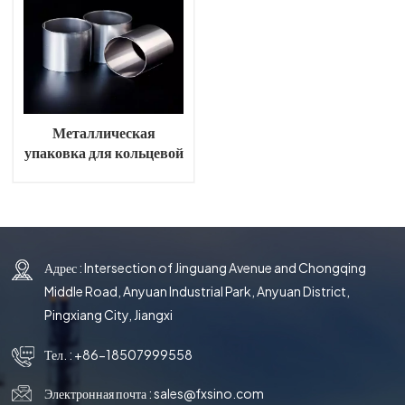
한국의
中文
Металлическая
упаковка для кольцевой
башни Рашига
Адрес : Intersection of Jinguang Avenue and Chongqing
Middle Road, Anyuan Industrial Park, Anyuan District,
Pingxiang City, Jiangxi
Тел. :
+86-18507999558
Электронная почта :
sales@fxsino.com