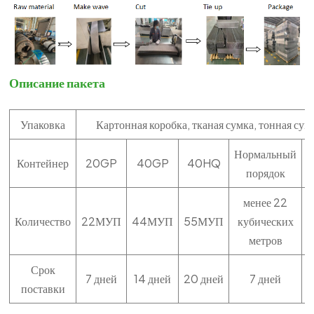
Описание пакета
Упаковка
Картонная коробка, тканая сумка, тонная су
Нормальный
М
Контейнер
20GP
40GP
40HQ
порядок
менее 22
Количество
22МУП
44МУП
55МУП
кубических
метров
Срок
7 дней
14 дней
20 дней
7 дней
поставки