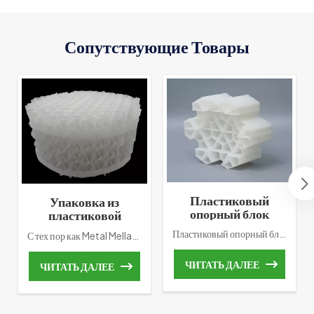
Сопутствующие Товары
Пластиковый
Упаковка из
опорный блок
пластиковой
сотовой формы
гофрированной
Пластиковый опорный блок сотовой формы Изготовлен из синтетического пластика методом литья под давлением. Формулу можно корректировать в зависимости от к различным условиям работы для достижения наилучшего эффекта. Он полностью заменяет обычно используемую легкую керамическую набивку. до. Разработанный нами пластиковый опорный блок сотовой формы может использоваться многократно, имеет большую удельную поверхность. и большая вентиляционная способность, а ее эффективность вдвое выше, чем у легкого фарфора. Особенно в процессе обслуживания, легкая керамическая упаковка становится твердым мусором, с которым сложно справиться. Но пластиковый опорный блок сотовой формы может быть повторно используются в качестве возобновляемых ресурсов, что обеспечивает защиту окружающей среды и энергосбережение. Через долгосрочное испытание коксования Башня десульфурации. Доказано, что пластиковый опорный блок сотовой формы обладает сильной антиблокирующей способностью и превосходными Эффект разделения и очистки.
С тех пор как Metal Mellapak был разработан и принят рынком. Ученые находят Металлическая упаковка из гофрированного картона не подходил ни для одного требования среды (кислота). Кроме того, его очень сложно широко использовать в промышленности. После этого, Пластик Упаковка из гофрированного картона был рожден. По сравнению с пакетом металлических гофрированных пластинОн имеет большой поток, низкое падение давления, большую площадь поверхности и так далее.
пластины Tower
Packing
ЧИТАТЬ ДАЛЕЕ
ЧИТАТЬ ДАЛЕЕ