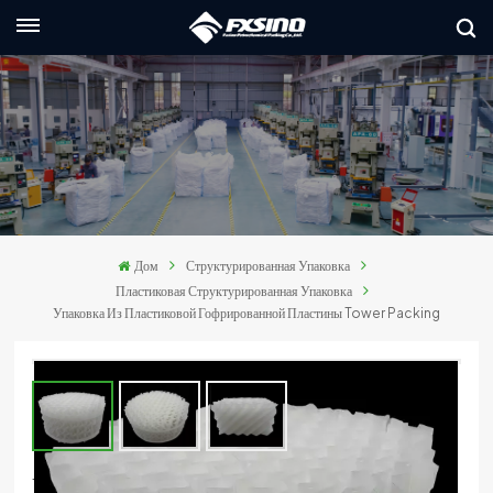
Русский
nglish
rançais
eutsch
Дом
Структурированная Упаковка
усский
Пластиковая Структурированная Упаковка
Упаковка Из Пластиковой Гофрированной Пластины Tower Packing
taliano
spañol
العربي
日本語
Упаковка Из Пластиковой Гофрированной