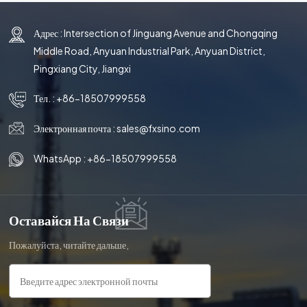
Адрес : Intersection of Jinguang Avenue and Chongqing
Middle Road, Anyuan Industrial Park, Anyuan District,
Pingxiang City, Jiangxi
Тел. :
+86-18507999558
Электронная почта :
sales@fxsino.com
WhatsApp :
+86-18507999558
Оставайся На Связи
Пожалуйста, читайте дальше,
оставайтесь в курсе,
подписывайтесь, и мы будем рады,
если вы поделитесь с нами своим