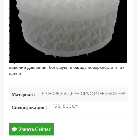
Пластины Tower Packing
한국의
С тех пор как Metal Mellapak был разработан и принят
中文
рынком. Ученые находят
Металлическая упаковка из
гофрированного картона
не подходил ни для одного
требования среды
(кислота). Кроме того, его очень
сложно широко использовать в промышленности. После
этого,
Пластик
Упаковка из гофрированного картона
был рожден. По сравнению с пакетом металлических
гофрированных пластин
Он имеет большой поток, низкое
падение давления, большую площадь поверхности и так
далее.
PP,HDPE,PVC,PPH,CPVC,PTFE,PVDF,PFA
Материал :
125-500X/Y
Спецификация :
Узнать Сейчас