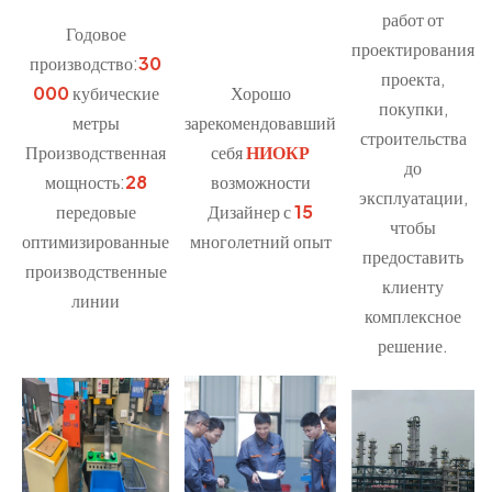
работ от
Годовое
проектирования
производство:
30
проекта,
000
кубические
Хорошо
покупки,
метры
зарекомендовавший
строительства
Производственная
себя
НИОКР
до
мощность:
28
возможности
эксплуатации,
передовые
Дизайнер с
15
чтобы
оптимизированные
многолетний опыт
предоставить
производственные
клиенту
линии
комплексное
решение.