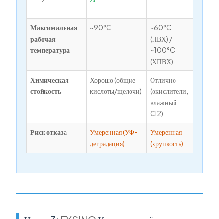
PP)
Максимальная
~90°C
~60°C
~140°
рабочая
(ПВХ) /
температура
~100°C
(ХПВХ)
Химическая
Хорошо (общие
Отлично
Превос
стойкость
кислоты/щелочи)
(окислители,
(галоге
влажный
раствор
Cl2)
Риск отказа
Умеренная (УФ-
Умеренная
Очень 
деградация)
(хрупкость)