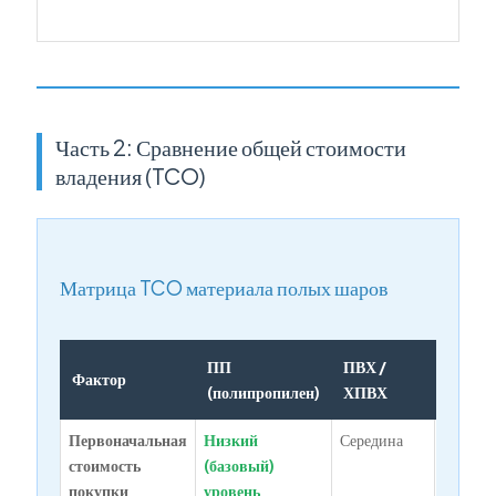
Часть 2: Сравнение общей стоимости
владения (TCO)
Матрица TCO материала полых шаров
ПП
ПВХ /
Фактор
ПВДФ
(полипропилен)
ХПВХ
Первоначальная
Низкий
Середина
Высоки
стоимость
(базовый)
5-8 ра
покупки
уровень
выше, 