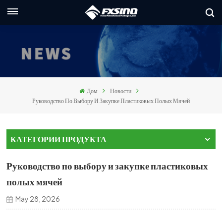
Русский
nglish
rançais
Дом
Новости
eutsch
Руководство По Выбору И Закупке Пластиковых Полых Мячей
усский
КАТЕГОРИИ ПРОДУКТА
taliano
Руководство по выбору и закупке пластиковых
spañol
полых мячей
العربي
May 28, 2026
日本語