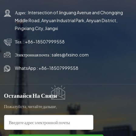
Адрес : Intersection of Jinguang Avenue and Chongqing
Middle Road, Anyuan Industrial Park, Anyuan District,
Pingxiang City, Jiangxi
Тел. :
+86-18507999558
Электронная почта :
sales@fxsino.com
WhatsApp :
+86-18507999558
Оставайся На Связи
Пожалуйста, читайте дальше,
оставайтесь в курсе,
подписывайтесь, и мы будем рады,
если вы поделитесь с нами своим
мнением.