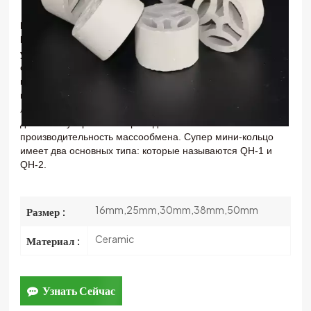
한국의
Плоское кольцо
также называется
SMR (Супер Мини
Кольцо)
, Это продвинутый
случайная упаковка
в
тот
中文
упаковка башни колонны
. Он имеет аналогичную
структуру с каскадным мини-кольцом.
не отбортовочная
конструкция сверху и снизу. Это может улучшить
прочность упаковки
отрегулируйте дугу внутреннего
лезвия. Он имеет разумную структуру потока, низкое
давление.
уверенный перепад и высокая
производительность массообмена. Супер мини-кольцо
имеет два основных типа:
которые называются QH-1 и
QH-2.
16mm,25mm,30mm,38mm,50mm
Размер :
Ceramic
Материал :
Узнать Сейчас