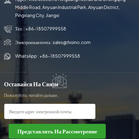
Middle Road, Anyuan Industrial Park, Anyuan District,
Pingxiang City, Jiangxi
Тел. :
+86-18507999558
Электронная почта :
sales@fxsino.com
WhatsApp :
+86-18507999558
Оставайся На Связи
Пожалуйста, читайте дальше,
оставайтесь в курсе,
подписывайтесь, и мы будем рады,
если вы поделитесь с нами своим
мнением.
Представлять На Рассмотрение