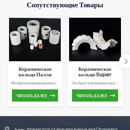
Сопутствующие Товары
Керамическое
Керамическое
кольцо Палля
кольцо Super
случайной
Saddle случайной
Изобрела немецкая компания BASF рандомную насадку первого поколения. К по сравнению с кольцом Рашига, наиболее важным улучшением является увеличение двух рядов язычок внутрь. Это способствует повышению текучести жидкости и газа и улучшению массы набивки башни. производительность передачи.
Это было улучшенное кольцо, основанное на структуре кольца Intalox. Самым большим улучшением является то, что профиль дуги седла Intalox станет волнистым или зубчатым. Одновременно увеличьте количество пор в среднем положении канала дуговой жидкости. Изменение этой структуры не только увеличивает контактный зазор насадки, но также улучшает движение и распределение газа и жидкости в слое насадки.
упаковки
упаковки
ЧИТАТЬ ДАЛЕЕ
ЧИТАТЬ ДАЛЕЕ
Адрес : Intersection of Jinguang Avenue and Chongqing