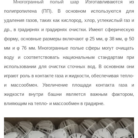
Многогранный полый шар
Изготавливаются из
한국의
полипропилена (ПП). В основном используются для
удаления газов, таких как кислород, хлор, углекислый газ и
中文
др., в градирнях и градирнях очистки. Имеют сферическую
форму, основные размеры включают φ 25 мм, φ 38 мм, φ 50
мм и φ 76 мм. Многогранные полые сферы могут очищать
воду и соответствовать национальным стандартам при
использовании для очистки сточных вод. В основном они
играют роль в контакте газа и жидкости, обеспечивая тепло-
и массообмен. Увеличение площади контакта газа и
жидкости внутри башни является важным фактором,
влияющим на тепло- и массообмен в градирне.