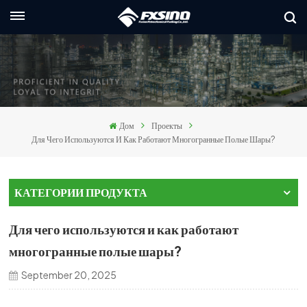
Русский
nglish
rançais
Дом
Проекты
eutsch
Для Чего Используются И Как Работают Многогранные Полые Шары?
усский
КАТЕГОРИИ ПРОДУКТА
taliano
Для чего используются и как работают
spañol
многогранные полые шары?
العربي
September 20, 2025
日本語