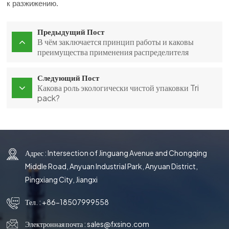
к разжижению.
Предыдущий Пост
В чём заключается принцип работы и каковы
преимущества применения распределителя
жидкости?
Следующий Пост
Какова роль экологически чистой упаковки Tri
pack?
Адрес : Intersection of Jinguang Avenue and Chongqing
Middle Road, Anyuan Industrial Park, Anyuan District,
Pingxiang City, Jiangxi
Тел. :
+86-18507999558
Электронная почта :
sales@fxsino.com