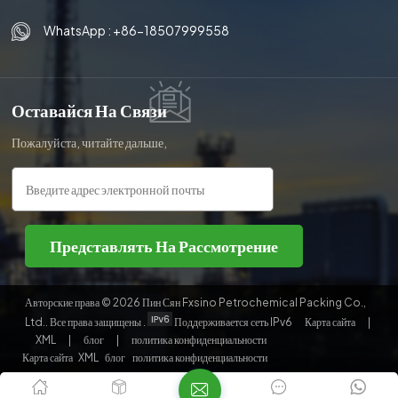
WhatsApp :
+86-18507999558
Оставайся На Связи
Пожалуйста, читайте дальше,
оставайтесь в курсе,
подписывайтесь, и мы будем рады,
если вы поделитесь с нами своим
мнением.
Представлять На Рассмотрение
Авторские права © 2026 Пин Сян Fxsino Petrochemical Packing Co.,
Ltd.. Все права защищены .
Поддерживается сеть IPv6
Карта сайта
|
XML
|
блог
|
политика конфиденциальности
Карта сайта
XML
блог
политика конфиденциальности