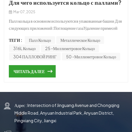
Для чего используется кольцо с паллами?
한국의
Mar 07, 2025
中文
Палл кольца в основном используются в упакованные башни Для
следующих приложений:Поглощение газаУдаление примесей
или конкретных компонентов из газовых потоков (например,
ТЕГИ :
Палл Кольцо
Металлическое Кольцо
Co₂, H₂S, SO₂ удаление в десульфуризации дымовых
316L Кольцо
25 -миллиметровое Кольцо
газов).Пример: очистка кислых газов в химических
растениях.ДистилляцияРазделение жидких смесей на основе их
304 ПАЛЛОВОЙ РИНГ
50 -миллиметровое Кольцо
точек кипения (например, в нефтехимической промышленности
для усовершенствования сырой нефти).РаздеватьУдаление
ЧИТАТЬ ДАЛЕЕ
летучих компонентов из жидкостей (например, листовка
аммиака из сточных вод).ТеплопередачаСлужить средством в
охлаждающих башнях или теплообменниках для повышения
эффективности теплопередачи.Химические реакцииУвеличение
Адрес : Intersection of Jinguang Avenue and Chongqing
контакта между реагентами в каталитических или реактивных
процессах дистилляции.
Middle Road, Anyuan Industrial Park, Anyuan District,
Pingxiang City, Jiangxi