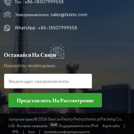
Тел. :
+86-18507999558
Электронная почта :
sales@fxsino.com
WhatsApp :
+86-18507999558
Оставайся На Связи
Пожалуйста, читайте дальше,
оставайтесь в курсе,
подписывайтесь, и мы будем рады,
если вы поделитесь с нами своим
мнением.
Представлять На Рассмотрение
Авторские права © 2026 Пин Сян Fxsino Petrochemical Packing Co.,
Ltd.. Все права защищены .
Поддерживается сеть IPv6
Карта сайта
|
XML
|
блог
|
политика конфиденциальности