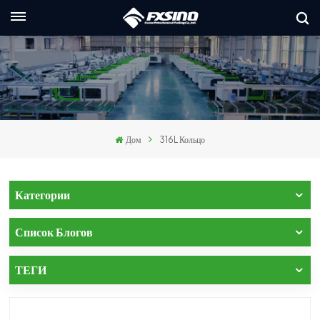
Русский
nglish
rançais
Дом
316L Кольцо
eutsch
усский
Категории
taliano
Список Блогов
spañol
ТЕГИ
العربي
日本語