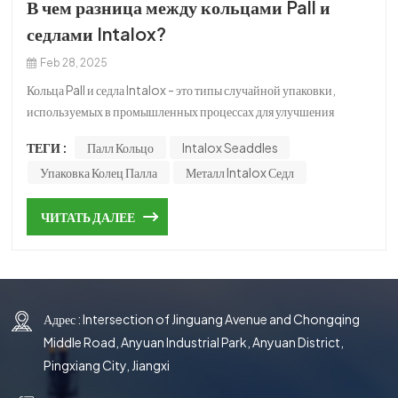
В чем разница между кольцами Pall и
한국의
седлами Intalox?
中文
Feb 28, 2025
Кольца Pall и седла Intalox - это типы случайной упаковки,
используемых в промышленных процессах для улучшения
массопереноса в упакованных колонках. Тем не менее, они
ТЕГИ :
Палл Кольцо
Intalox Seaddles
различаются по дизайну, характеристикам производительности
Упаковка Колец Палла
Металл Intalox Седл
и конкретным приложениям. Вот подробное сравнение: Дизайн:
Палл кольца: Форма: Цилиндрический с открытой структурой и
ЧИТАТЬ ДАЛЕЕ
внутренней стойкой. Площадь поверхности: Обеспечивает
высокую площадь поверхности из -за внутренней и внешней
геометрии. Материал: Сделано из металла, пластика или
керамики. Intalox Seaddles: Форма: Седло в форме с контурной
поверхностью и открытой структурой. Площадь поверхности:
Адрес : Intersection of Jinguang Avenue and Chongqing
Предлагает большую площадь поверхности из -за формы седла.
Middle Road, Anyuan Industrial Park, Anyuan District,
Материал: Обычно изготовлен из керамики, пластика или
Pingxiang City, Jiangxi
металла. Характеристики производительности: Палл кольца:
Эффективность: Высокая эффективность массопереноса из-за