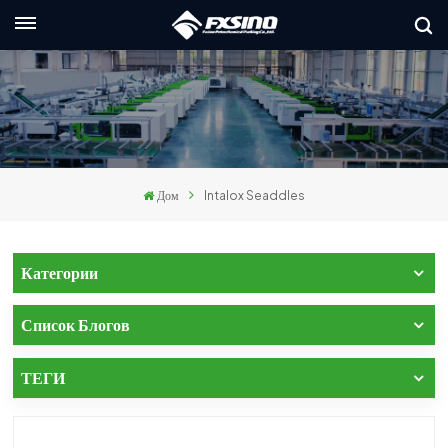
Русский
nglish
rançais
Дом
Intalox Seaddles
eutsch
усский
Категории
taliano
Список Блогов
spañol
ТЕГИ
العربي
日本語