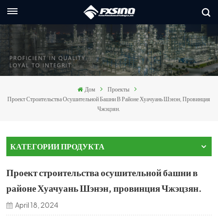
Русский
nglish
rançais
Дом
Проекты
eutsch
Проект Строительства Осушительной Башни В Районе Хуачуань Шэнэн, Провинция
Чжэцзян.
усский
taliano
КАТЕГОРИИ ПРОДУКТА
spañol
Проект строительства осушительной башни в
العربي
районе Хуачуань Шэнэн, провинция Чжэцзян.
April 18, 2024
日本語