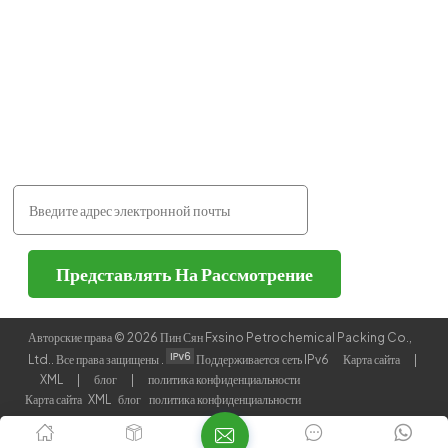
WhatsApp :
+86-18507999558
Оставайся На Связи
Пожалуйста, читайте дальше,
оставайтесь в курсе,
подписывайтесь, и мы будем рады,
если вы поделитесь с нами своим
мнением.
Представлять На Рассмотрение
Авторские права © 2026 Пин Сян Fxsino Petrochemical Packing Co.,
Ltd.. Все права защищены .
Поддерживается сеть IPv6
Карта сайта
|
XML
|
блог
|
политика конфиденциальности
Карта сайта
XML
блог
политика конфиденциальности