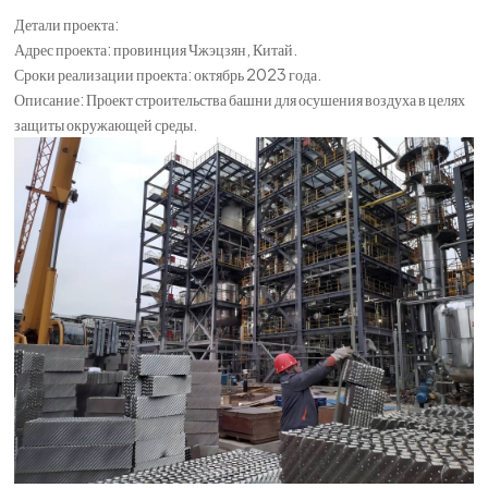
Детали проекта:
한국의
Адрес проекта: провинция Чжэцзян, Китай.
中文
Сроки реализации проекта: октябрь 2023 года.
Описание: Проект строительства башни для осушения воздуха в целях
защиты окружающей среды.