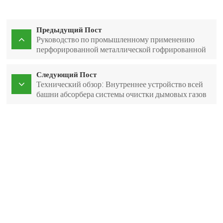
Предыдущий Пост
Руководство по промышленному применению
перфорированной металлической гофрированной
упаковки
Следующий Пост
Технический обзор: Внутреннее устройство всей
башни абсорбера системы очистки дымовых газов
диаметром 15,8 м.
Адрес : Intersection of Jinguang Avenue and Chongqing
Middle Road, Anyuan Industrial Park, Anyuan District,
Pingxiang City, Jiangxi
Тел. :
+86-18507999558
Электронная почта :
sales@fxsino.com